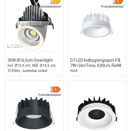
Produktdatablad
Produktdatablad
30W Ø16,5cm Downlight
D7 LED Indbygningsspot På
7W i DimTone, 630Lm, Ra98
Hul: Ø15,5 cm, Mål: Ø16,5 cm,
3100lm, Justerbar vinkel
Hvid
Produktdatablad