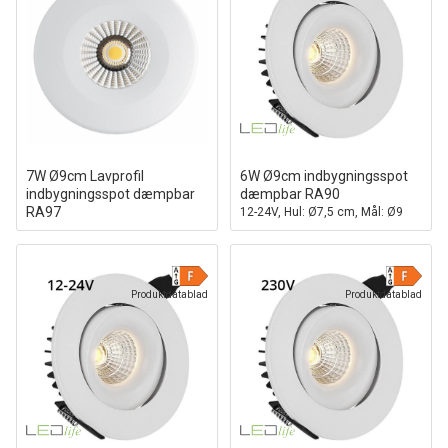
7W Ø9cm Lavprofil
6W Ø9cm indbygningsspot
indbygningsspot dæmpbar
dæmpbar RA90
RA97
12-24V, Hul: Ø7,5 cm, Mål: Ø9
Hul: Ø6,8 cm, Mål: Ø9 cm
cm, Hvid kant
Produktdatablad
Produktdatablad