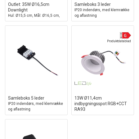
Outlet: 35W Ø16,5cm
Samleboks 3 leder
Downlight
IP20 indendørs, med klemrække
Hul: Ø15,5 cm, Mål: Ø16,5 cm,
og aflastning
Justerbar vinkel
Produktdatablad
Samleboks 5 leder
13W Ø11,4cm
indbygningsspot RGB+CCT
IP20 indendørs, med klemrække
RA93
og aflastning
24V DC, Hul: Ø9,5 cm, Mål:
Ø11,4 cm, Hvid kant