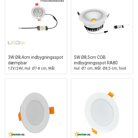
Produktdatablad
3W Ø8,4cm indbygningsspot
5W Ø8,5cm COB
dæmpbar
indbygningsspot RA80
12V/24V, Hul: Ø7-8 cm, Mål:
Hul: Ø7 cm, Mål: Ø8,5 cm, hvid
Ø8,4 cm, 4 cm høj
kant, 2700K