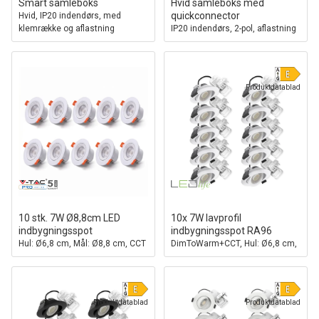
Smart samleboks
Hvid samleboks med
quickconnector
Hvid, IP20 indendørs, med
klemrække og aflastning
IP20 indendørs, 2-pol, aflastning
Produktdatablad
10 stk. 7W Ø8,8cm LED
10x 7W lavprofil
indbygningsspot
indbygningsspot RA96
Hul: Ø6,8 cm, Mål: Ø8,8 cm, CCT
DimToWarm+CCT, Hul: Ø6,8 cm,
- 3 lyskulører
Mål: Ø8,3 cm, hvid kant,
dæmpbar
Produktdatablad
Produktdatablad