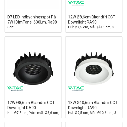
D7 LED Indbygningsspot På
12W Ø8,6cm Blændfri CCT
7W i DimTone, 630Lm, Ra98
Downlight RA90
Sort
Hul: Ø7,5 cm, Mål: Ø8,6 cm, 3
lyskulører, hvid front,
Honeycomb
12W Ø8,6cm Blændfri CCT
18W Ø10,6cm Blændfri CCT
Downlight RA90
Downlight RA90
Hul: Ø7,5 cm, Ydre mål: Ø8,6 cm,
Hul: Ø9,5 cm, Mål: Ø10,6 cm, 3
3 lyskulører, sort front,
lyskulører, hvid front,
Honeycomb
Honeycomb