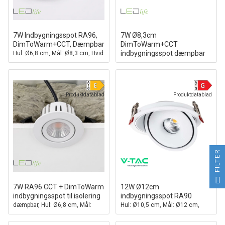
7W Indbygningsspot RA96,
7W Ø8,3cm
DimToWarm+CCT, Dæmpbar
DimToWarm+CCT
indbygningsspot dæmpbar
Hul: Ø6,8 cm, Mål: Ø8,3 cm, Hvid
RA96
kant
Hul: Ø6,8 cm, Mål: Ø8,3 cm, Sort
Produktdatablad
Produktdatablad
FILTER
7W RA96 CCT + DimToWarm
12W Ø12cm
indbygningsspot til isolering
indbygningsspot RA90
dæmpbar, Hul: Ø6,8 cm, Mål:
Hul: Ø10,5 cm, Mål: Ø12 cm,
Ø9,3 cm
CCT - 3 lyskulører, 3i1, hvid kant