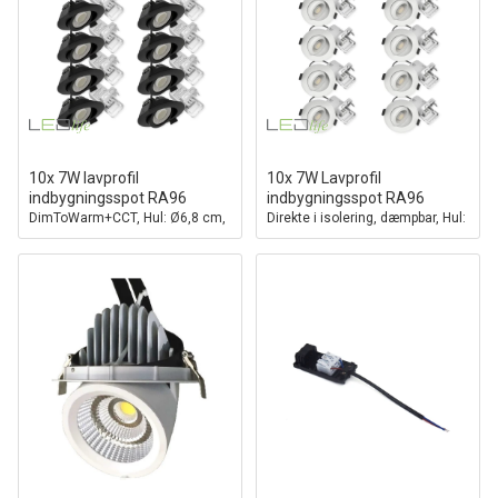
10x 7W lavprofil
10x 7W Lavprofil
indbygningsspot RA96
indbygningsspot RA96
DimToWarm+CCT, Hul: Ø6,8 cm,
Direkte i isolering, dæmpbar, Hul:
Mål: Ø8,3 cm, sort kant,
Ø6,8 cm, Mål: Ø9,3 cm
dæmpbar