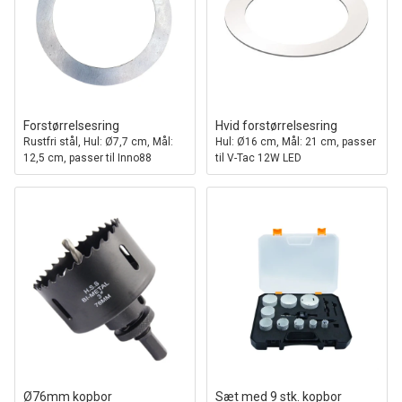
Forstørrelsesring
Hvid forstørrelsesring
Rustfri stål, Hul: Ø7,7 cm, Mål:
Hul: Ø16 cm, Mål: 21 cm, passer
12,5 cm, passer til Inno88
til V-Tac 12W LED
indbygningspanel
Ø76mm kopbor
Sæt med 9 stk. kopbor