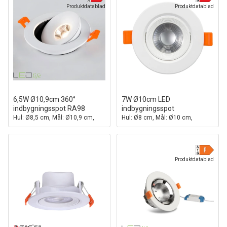
Produktdatablad
Produktdatablad
6,5W Ø10,9cm 360°
7W Ø10cm LED
indbygningsspot RA98
indbygningsspot
Hul: Ø8,5 cm, Mål: Ø10,9 cm,
Hul: Ø8 cm, Mål: Ø10 cm,
360 grader justerbar, hvid kant
Indbygget driver
Produktdatablad