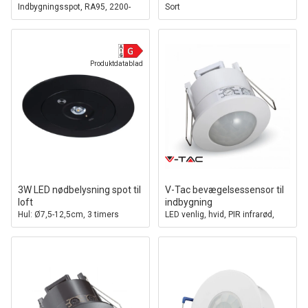
Indbygningsspot, RA95, 2200-
Sort
6500K, Hvid
Produktdatablad
3W LED nødbelysning spot til
V-Tac bevægelsessensor til
loft
indbygning
Hul: Ø7,5-12,5cm, 3 timers
LED venlig, hvid, PIR infrarød,
batteri, Sort
IP20 indendørs