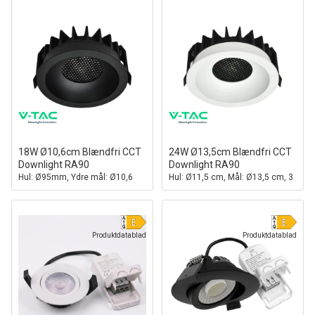
18W Ø10,6cm Blændfri CCT
24W Ø13,5cm Blændfri CCT
Downlight RA90
Downlight RA90
Hul: Ø95mm, Ydre mål: Ø10,6
Hul: Ø11,5 cm, Mål: Ø13,5 cm, 3
cm, 3 lyskulører, sort front,
lyskulører, hvid front,
Honeycomb
Honeycomb
Produktdatablad
Produktdatablad