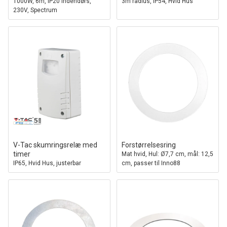
1000W, 6m, IP20 indendørs,
3m radius, IP54, Hvid Hus
230V, Spectrum
V-Tac skumringsrelæ med
Forstørrelsesring
timer
Mat hvid, Hul: Ø7,7 cm, mål: 12,5
IP65, Hvid Hus, justerbar
cm, passer til Inno88
følsomhed, justerbar timer