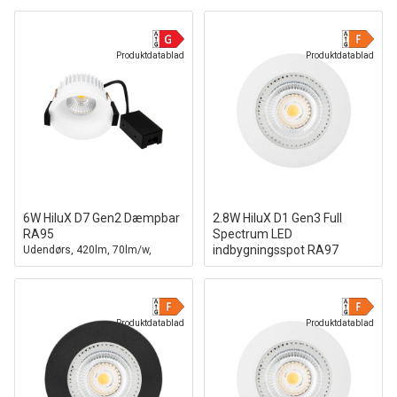
Produktdatablad
Produktdatablad
6W HiluX D7 Gen2 Dæmpbar
2.8W HiluX D1 Gen3 Full
RA95
Spectrum LED
indbygningsspot RA97
Udendørs, 420lm, 70lm/w,
2700K, Hvid
2700K, Hvid
Produktdatablad
Produktdatablad