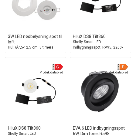
3W LED nødbelysning spot til
HiluX DS8 Tilt360
loft
Shelly Smart LED
Hul: Ø7,5-12,5 cm, 3 timers
Indbygningsspot, RA95, 2200-
batteri, hvid
6500K, Sort
Produktdatablad
Produktdatablad
HiluX DS8 Tilt360
EVA 6 LED indbygningsspot
6W, DimTone, Ra98
Shelly Smart LED