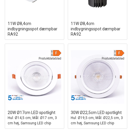
11W Ø8,4cm
11W Ø8,4cm
indbygningsspot dæmpbar
indbygningsspot dæmpbar
RA92
RA92
Hul: Ø7,5 cm, Mål: Ø8,4 cm, Hvid
Hul: Ø7,5 cm, Mål: Ø8,4 cm, Sort
kant
reflektor, hvid kant
Produktdatablad
Produktdatablad
20W Ø17cm LED spotlight
30W Ø22,5cm LED spotlight
Hul: Ø14,5 cm, Mål: Ø17 cm, 3
Hul: Ø19,5 cm, Mål: Ø22,5 cm, 3
cm høj, Samsung LED chip
cm høj, Samsung LED chip