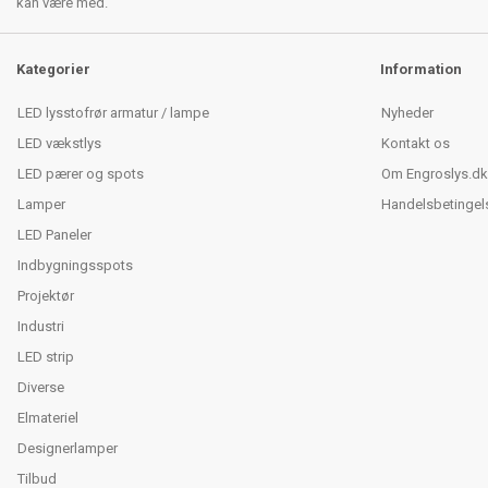
kan være med.
Kategorier
Information
LED lysstofrør armatur / lampe
Nyheder
LED vækstlys
Kontakt os
LED pærer og spots
Om Engroslys.dk
Lamper
Handelsbetingel
LED Paneler
Indbygningsspots
Projektør
Industri
LED strip
Diverse
Elmateriel
Designerlamper
Tilbud