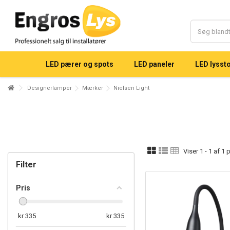
Lorem ipsum dolor sit amet
Lorem ipsum dolor sit amet, consectetur adipisicing elit, sed do eiusmod t
magna aliqua. Ut enim ad minim veniam, quis nostrud exercitation ullamco 
consequat.
LED pærer og spots
LED paneler
LED lysst
Designerlamper
Mærker
Nielsen Light
Viser 1 - 1 af 1
Filter
Pris
kr
335
kr
335