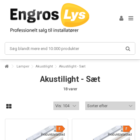
Lorem ipsum dolor sit amet
Lorem ipsum dolor sit amet, consectetur adipisicing elit, sed do
eiusmod tempor incididunt ut labore et dolore magna aliqua. Ut enim ad
minim veniam, quis nostrud exercitation ullamco laboris nisi ut aliquip ex
ea commodo consequat.
Read more
Lorem ipsum dolor sit amet
Lorem ipsum dolor sit amet, consectetur adipisicing elit, sed do
Lamper
Akustilight
Akustilight - Sæt
eiusmod tempor incididunt ut labore et dolore magna aliqua. Ut enim ad
minim veniam, quis nostrud exercitation ullamco laboris nisi ut aliquip ex
Akustilight - Sæt
ea commodo consequat.
18 varer
Read more
Produktdatablad
Produktdatablad