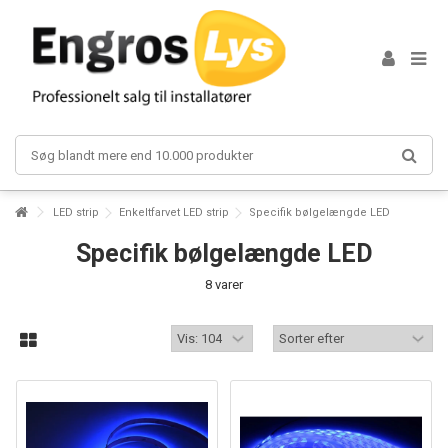
Lorem ipsum dolor sit amet
Lorem ipsum dolor sit amet, consectetur adipisicing elit, sed do
eiusmod tempor incididunt ut labore et dolore magna aliqua. Ut enim ad
minim veniam, quis nostrud exercitation ullamco laboris nisi ut aliquip ex
ea commodo consequat.
Read more
Lorem ipsum dolor sit amet
Lorem ipsum dolor sit amet, consectetur adipisicing elit, sed do
LED strip
Enkeltfarvet LED strip
Specifik bølgelængde LED
eiusmod tempor incididunt ut labore et dolore magna aliqua. Ut enim ad
minim veniam, quis nostrud exercitation ullamco laboris nisi ut aliquip ex
Specifik bølgelængde LED
ea commodo consequat.
8 varer
Read more